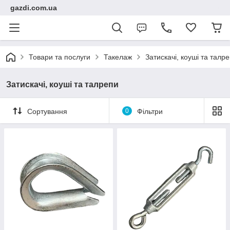
gazdi.com.ua
Товари та послуги
Такелаж
Затискачі, коуші та талр
Затискачі, коуші та талрепи
Сортування
0
Фільтри