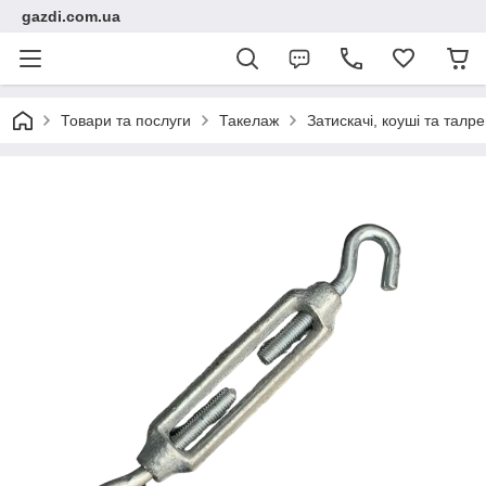
gazdi.com.ua
Товари та послуги
Такелаж
Затискачі, коуші та талр