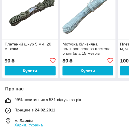
Плетений шнур 5 мм, 20
Мотузка білизняна
Плет
м, хаки
поліпропіленова плетена
м, ч
5 мм біла 15 метрів
90
80
100
₴
₴
Купити
Купити
Про нас
99% позитивних з 531 відгука за рік
Працює з 24.02.2011
м. Харків
Харків, Україна