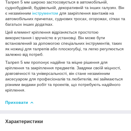
Талреп 5 мм широко застосовується в автомобільній,
суднобудівній, будівельній, декоративній та інших галузях. Він
є незамінним
інструментом
для закріплення вантажів на
автомобільних причепах, суднових тросах, огорожах, сітках та
багатьох інших додатках.
Цей елемент кріплення відрізняється простотою
використання і зручністю в установці. Він може бути
встановлений за допомогою спеціальних інструментів, таких
як ножиці для талрепів або плоскогубці, та легко регулюється
залежно від потреб.
Талреп 5 мм пропонує надійне та міцне рішення для
кріплення та закріплення предметів. Завдяки своїй міцності,
довговічності та універсальності, він стане незамінним
аксесуаром для професіоналів та любителів, які займаються
різними видами робіт та проектів, що потребують надійного
кріплення.
Приховати
Характеристики