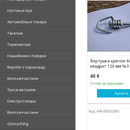
Настільні ігри
Автомобільні товари
Такелаж
Термометри
Нашийники і повідки
Вертушка крючок 
квадрат 120 мм №3
Вироби з паракорду
40 ₴
Велозапчастини
Готово до відправки
Троса металеві
Купити
Електротовари
НФ-00001995
Велозапчастини
Geocaching