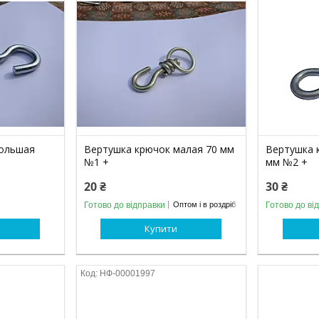
большая
Вертушка крючок малая 70 мм
Вертушка 
№1 +
мм №2 +
20 ₴
30 ₴
Готово до відправки
Готово до ві
Оптом і в роздріб
Купити
НФ-00001997