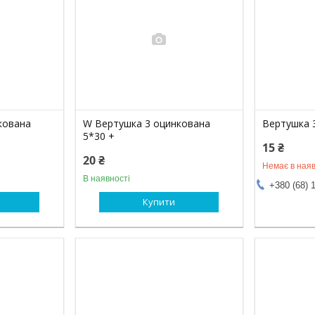
кована
W Вертушка 3 оцинкована
Вертушка 
5*30 +
15 ₴
20 ₴
Немає в наяв
В наявності
+380 (68) 
Купити