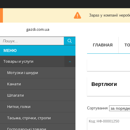
Зараз у компанії нероб
gazdi.com.ua
ГЛАВНАЯ
ТО
Товары и услуги
Мотузки і шнури
Вертлюги
Канати
Шпагати
Нитки, голки
Тасьма, стрічки, стропи
НФ-00001250
Господарські товари