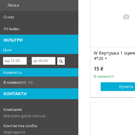
Леска
О нас
Отзывы
ФІЛЬТРИ
Ціна
W Вертушка 1 оцин
4*20 +
15 ₴
Наявність
В наявності
В наявності
6
Купити
КОНТАКТИ
Магазин gazdi.com.ua
Маргарита