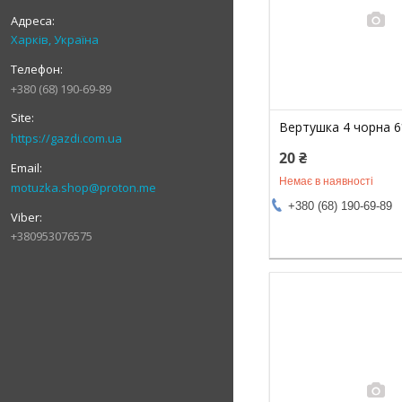
Харків, Україна
+380 (68) 190-69-89
Вертушка 4 чорна 
https://gazdi.com.ua
20 ₴
Немає в наявності
motuzka.shop@proton.me
+380 (68) 190-69-89
+380953076575