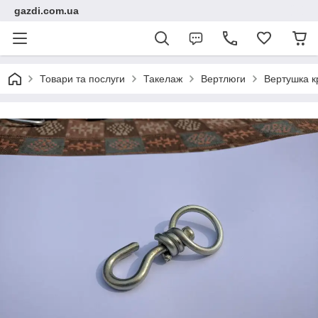
gazdi.com.ua
Товари та послуги
Такелаж
Вертлюги
Вертушка к