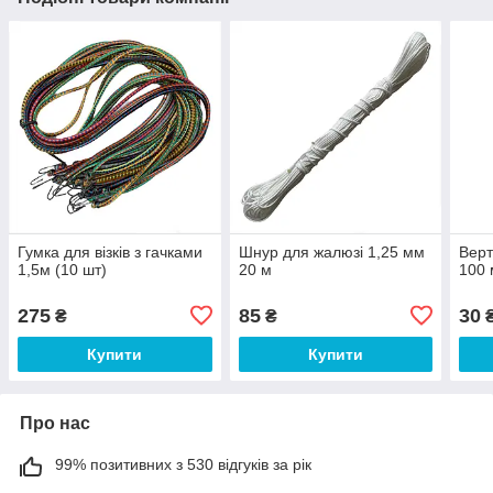
Гумка для візків з гачками
Шнур для жалюзі 1,25 мм
Верт
1,5м (10 шт)
20 м
100
275
85
30
₴
₴
Купити
Купити
Про нас
99% позитивних з 530 відгуків за рік