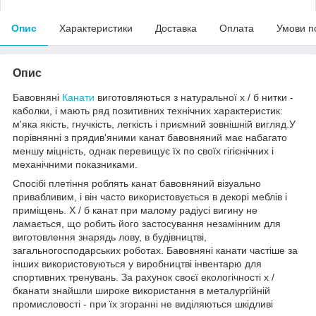
Опис
Характеристики
Доставка
Оплата
Умови п
Опис
Бавовняні
Канати
виготовляються з натуральної х / б нитки -
каболки, і мають ряд позитивних технічних характеристик:
м'яка якість, гнучкість, легкість і приємний зовнішній вигляд.У
порівнянні з прядив'яними канат бавовняний має набагато
меншу міцність, однак перевищує їх по своїх гігієнічних і
механічними показниками.
Спосібі плетіння роблять канат бавовняний візуально
привабливим, і він часто використовується в декорі меблів і
приміщень. Х / б канат при малому радіусі вигину не
ламається, що робить його застосування незамінним для
виготовлення знарядь лову, в будівництві,
загальногосподарських роботах. Бавовняні канати частіше за
інших використовуються у виробництві інвентарю для
спортивних тренувань. За рахунок своєї екологічності х /
бканати знайшли широке використання в металургійній
промисловості - при їх згоранні не виділяються шкідливі