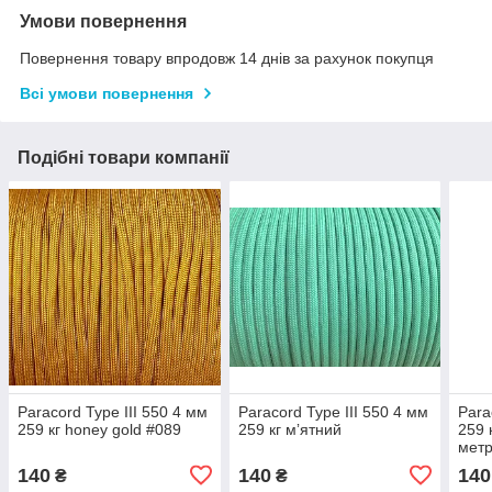
Умови повернення
Повернення товару впродовж 14 днів за рахунок покупця
Всі умови повернення
Подібні товари компанії
Paracord Type III 550 4 мм
Paracord Type III 550 4 мм
Para
259 кг honey gold #089
259 кг мʼятний
259 
метр
140
140
140
₴
₴