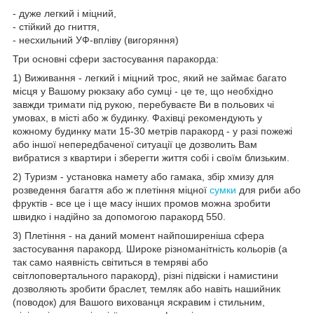
- дуже легкий і міцний,
- стійкий до гниття,
- несхильний УФ-впліву (вигоряння)
Три основні сфери застосування паракорда:
1) Виживання - легкий і міцний трос, який не займає багато
місця у Вашому рюкзаку або сумці - це те, що необхідно
завжди тримати під рукою, перебуваєте Ви в польових чі
умовах, в місті або ж будинку. Фахівці рекомендують у
кожному будинку мати 15-30 метрів паракорд - у разі пожежі
або іншої непередбаченої ситуації це дозволить Вам
вибратися з квартири і зберегти життя собі і своїм близьким.
2) Туризм - установка намету або гамака, збір хмизу для
розведення багаття або ж плетіння міцної
сумки
для риби або
фруктів - все це і ще масу інших промов можна зробити
швидко і надійно за допомогою паракорд 550.
3) Плетіння - на даний момент найпоширеніша сфера
застосування паракорд. Широке різноманітність кольорів (а
так само наявність світиться в темряві або
світлоповертального паракорд), різні підвіски і намистини
дозволяють зробити браслет, темляк або навіть нашийник
(поводок) для Вашого вихованця яскравим і стильним,