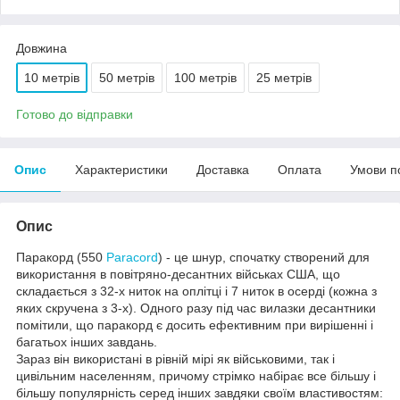
Довжина
10 метрів
50 метрів
100 метрів
25 метрів
Готово до відправки
Опис
Характеристики
Доставка
Оплата
Умови п
Опис
Паракорд (550
Paracord
) - це шнур, спочатку створений для
використання в повітряно-десантних військах США, що
складається з 32-х ниток на оплітці і 7 ниток в осерді (кожна з
яких скручена з 3-х). Одного разу під час вилазки десантники
помітили, що паракорд є досить ефективним при вирішенні і
багатьох інших завдань.
Зараз він використані в рівній мірі як військовими, так і
цивільним населенням, причому стрімко набірає все більшу і
більшу популярність серед інших завдяки своїм властивостям: