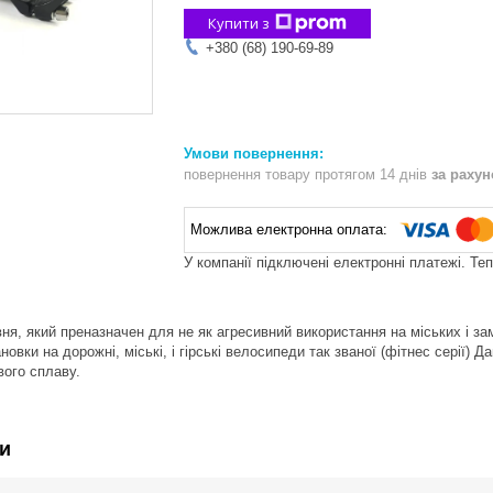
Купити з
+380 (68) 190-69-89
повернення товару протягом 14 днів
за раху
У компанії підключені електронні платежі. Те
ня, який преназначен для не як агресивний використання на міських і зам
овки на дорожні, міські, і гірські велосипеди так званої (фітнес серії) Д
вого сплаву.
и