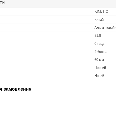
ути
KINETIC
Китай
Алюмінієвий 
31.8
0 град.
4 болта
60 мм
Чорний
Новий
я замовлення