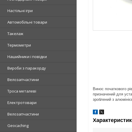
Настільні ігри
Автомобільні товари
Такелаж
Термометри
Нашийники і повідки
Вироби з паракорду
Велозапчастини
Винос початкового рів
Троса металеві
призначений для устан
зроблений з алюмініє
Електротовари
Велозапчастини
Характеристик
Geocaching