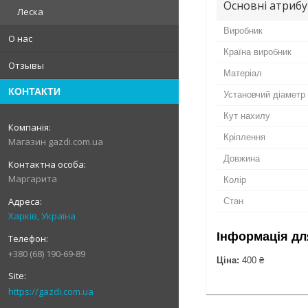
Основні атриб
Леска
Виробник
О нас
Країна виробник
Отзывы
Матеріал
КОНТАКТИ
Установчий діаметр
Кут нахилу
Кріплення
Магазин gazdi.com.ua
Довжина
Маргарита
Колір
Стан
Харків, Україна
Інформація дл
+380 (68) 190-69-89
Ціна:
400 ₴
https://gazdi.com.ua