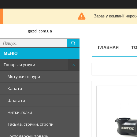
Зараз у компанії нероб
gazdi.com.ua
ГЛАВНАЯ
ТО
Товары и услуги
Мотузки і шнури
Канати
Шпагати
Нитки, голки
Тасьма, стрічки, стропи
Господарські товари