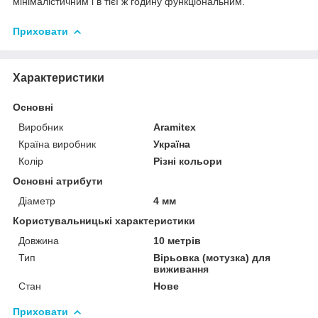
мінімалістичним і в тієї ж годину функціональним.
Приховати
Характеристики
Основні
Виробник
Aramitex
Країна виробник
Україна
Колір
Різні кольори
Основні атрибути
Діаметр
4 мм
Користувальницькі характеристики
Довжина
10 метрів
Тип
Вірьовка (мотузка) для
виживання
Стан
Нове
Приховати