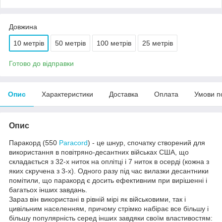
Довжина
10 метрів
50 метрів
100 метрів
25 метрів
Готово до відправки
Опис
Характеристики
Доставка
Оплата
Умови п
Опис
Паракорд (550
Paracord
) - це шнур, спочатку створений для
використання в повітряно-десантних військах США, що
складається з 32-х ниток на оплітці і 7 ниток в осерді (кожна з
яких скручена з 3-х). Одного разу під час вилазки десантники
помітили, що паракорд є досить ефективним при вирішенні і
багатьох інших завдань.
Зараз він використані в рівній мірі як військовими, так і
цивільним населенням, причому стрімко набірає все більшу і
більшу популярність серед інших завдяки своїм властивостям: