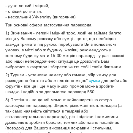
- дуже легкий і міцний,
- стійкий до гниття,
- несхильний УФ-впліву (вигоряння)
Три основні сфери застосування паракорда:
1) Виживання - легкий і міцний трос, який не займає багато
місця у Вашому рюкзаку або сумці - це те, що необхідно
завжди тримати під рукою, перебуваєте Ви в польових чі
умовах, в місті або ж будинку. Фахівці рекомендують у
кожному будинку мати 15-30 метрів паракорд - у разі пожежі
або іншої непередбаченої ситуації це дозволить Вам
вибратися з квартири і зберегти життя собі і своїм близьким.
2) Туризм - установка намету або гамака, збір хмизу для
розведення багаття або ж плетіння міцної
сумки
для риби або
фруктів - все це і ще масу інших промов можна зробити
швидко і надійно за допомогою паракорд 550.
3) Плетіння - на даний момент найпоширеніша сфера
застосування паракорд. Широке різноманітність кольорів (а
так само наявність світиться в темряві або
світлоповертального паракорд), різні підвіски і намистини
дозволяють зробити браслет, темляк або навіть нашийник
(поводок) для Вашого вихованця яскравим і стильним,