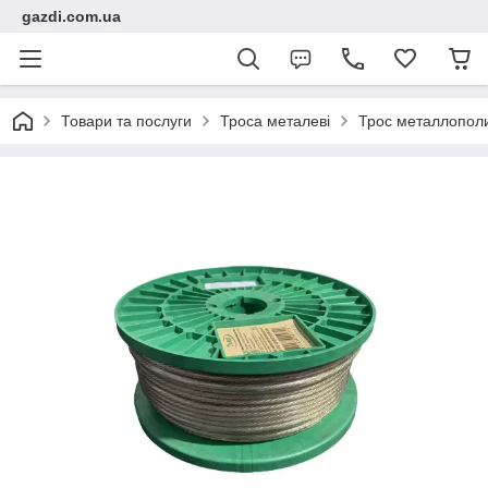
gazdi.com.ua
Товари та послуги
Троса металеві
Трос металлополи