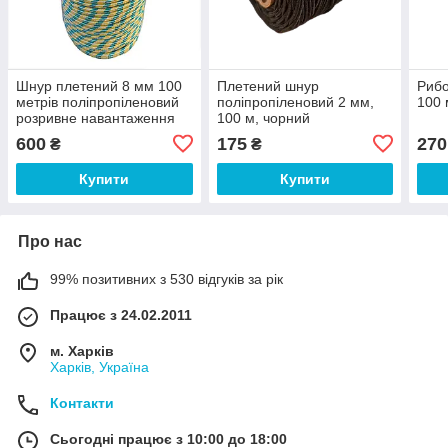
Шнур плетений 8 мм 100
Плетений шнур
Рибо
метрів поліпропіленовий
поліпропіленовий 2 мм,
100 
розривне навантаження
100 м, чорний
320 кгс
600
175
270
₴
₴
Купити
Купити
Про нас
99% позитивних з 530 відгуків за рік
Працює з 24.02.2011
м. Харків
Харків, Україна
Контакти
Сьогодні працює з 10:00 до 18:00