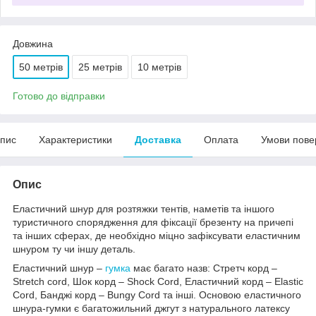
Довжина
50 метрів
25 метрів
10 метрів
Готово до відправки
пис
Характеристики
Доставка
Оплата
Умови пове
Опис
Еластичний шнур для розтяжки тентів, наметів та іншого
туристичного спорядження для фіксації брезенту на причепі
та інших сферах, де необхідно міцно зафіксувати еластичним
шнуром ту чи іншу деталь.
Еластичний шнур –
гумка
має багато назв: Стретч корд –
Stretch cord, Шок корд – Shock Cord, Еластичний корд – Elastic
Cord, Банджі корд – Bungy Cord та інші. Основою еластичного
шнура-гумки є багатожильний джгут з натурального латексу