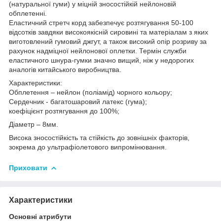
(натуральної гуми) у міцній зносостійкій нейлоновій
обплетенні.
Еластичний стретч корд забезпечує розтягування 50-100
відсотків завдяки високоякісній сировині та матеріалам з яких
виготовлений гумовий джгут, а також високий опір розриву за
рахунок надміцної нейлонової оплетки. Термін служби
еластичного шнура-гумки значно вищий, ніж у недорогих
аналогів китайського виробництва.
Характеристики:
Обплетення – нейлон (поліамід) чорного кольору;
Сердечник - багатошаровий латекс (гума);
коефіцієнт розтягування до 100%;
Діаметр – 8мм.
Висока зносостійкість та стійкість до зовнішніх факторів,
зокрема до ультрафіолетового випромінювання.
Приховати
Характеристики
Основні атрибути