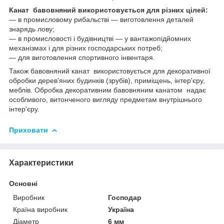
Канат бавовняний використовується для різних цілей:
― в промисловому рибальстві ― виготовлення деталей
знарядь лову;
― в промисловості і будівництві ― у вантажопідйомних
механізмах і для різних господарських потреб;
― для виготовлення спортивного інвентаря.
Також бавовняний канат використовується для декоративної
обробки дерев'яних будинків (зрубів), приміщень, інтер'єру,
меблів. Обробка декоративним бавовняним канатом надає
особливого, витонченого вигляду предметам внутрішнього
інтер'єру.
Приховати
Характеристики
Основні
Виробник
Господар
Країна виробник
Україна
Діаметр
6 мм