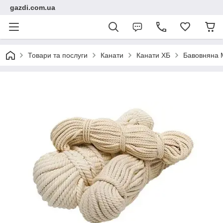
gazdi.com.ua
Товари та послуги
Канати
Канати ХБ
Бавовняна М