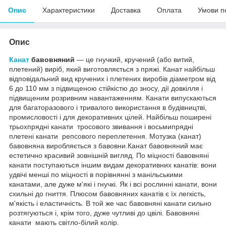
Опис
Характеристики
Доставка
Оплата
Умови п
Опис
Канат
бавовняний
― це гнучкий, кручений (або витий,
плетений) виріб, який виготовляється з пряжі. Канат найбільш
відповідальний вид кручених і плетених виробів діаметром від
6 до 110 мм з підвищеною стійкістю до зносу, дії довкілля і
підвищеним розривним навантаженням. Канати випускаються
для багаторазового і тривалого використання в будівництві,
промисловості і для декоративних цілей. Найбільш поширені
трьохпрядні канати тросового звивання і восьмипрядні
плетені канати репсового переплетення. Мотузка (канат)
бавовняна виробляється з бавовни.Канат бавовняний має
естетично красивий зовнішній вигляд. По міцності бавовняні
канати поступаються іншим видам декоративних канатів: вони
удвічі менші по міцності в порівнянні з манільськими
канатами, але дуже м'які і гнучкі. Як і всі рослинні канати, вони
схильні до гниття. Плюсом бавовняних канатів є їх легкість,
м'якість і еластичність. В той же час бавовняні канати сильно
розтягуються і, крім того, дуже чутливі до цвілі. Бавовняні
канати мають світло-білий колір.