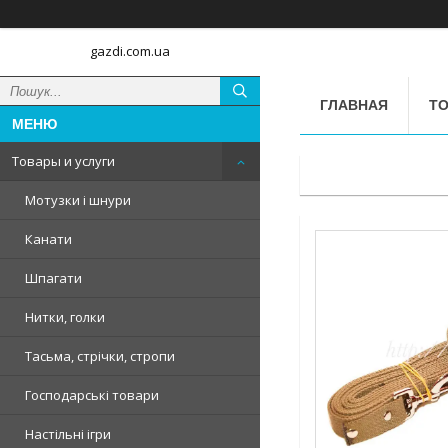
gazdi.com.ua
ГЛАВНАЯ
ТО
Товары и услуги
Мотузки і шнури
Канати
Шпагати
Нитки, голки
Тасьма, стрічки, стропи
Господарські товари
Настільні ігри