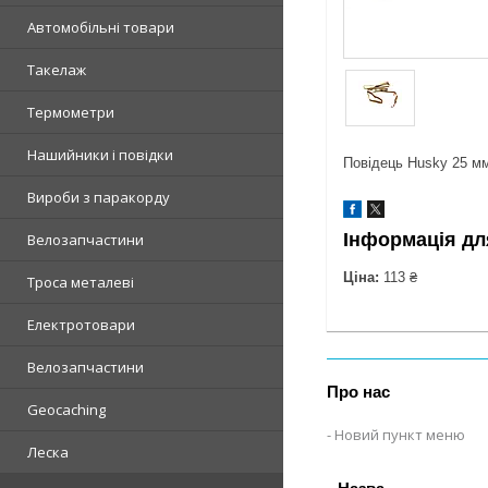
Автомобільні товари
Такелаж
Термометри
Нашийники і повідки
Повідець Husky 25 м
Вироби з паракорду
Інформація дл
Велозапчастини
Ціна:
113 ₴
Троса металеві
Електротовари
Велозапчастини
Про нас
Geocaching
Новий пункт меню
Леска