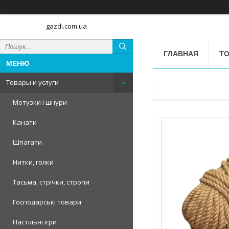
gazdi.com.ua
ГЛАВНАЯ
ТО
Товары и услуги
Мотузки і шнури
Канати
Шпагати
Нитки, голки
Тасьма, стрічки, стропи
Господарські товари
Настільні ігри