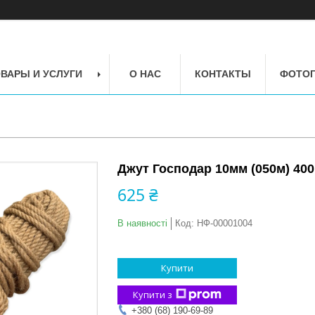
ВАРЫ И УСЛУГИ
О НАС
КОНТАКТЫ
ФОТОГ
Джут Господар 10мм (050м) 400 
625 ₴
В наявності
Код:
НФ-00001004
Купити
Купити з
+380 (68) 190-69-89