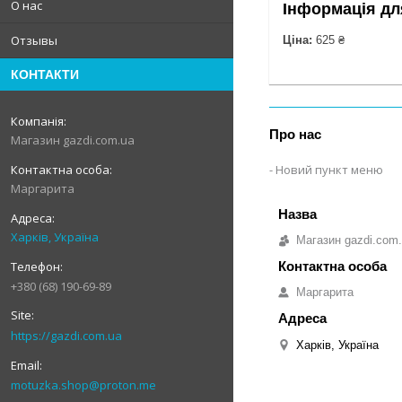
О нас
Інформація дл
Отзывы
Ціна:
625 ₴
КОНТАКТИ
Про нас
Магазин gazdi.com.ua
Новий пункт меню
Маргарита
Харків, Україна
Магазин gazdi.com
+380 (68) 190-69-89
Маргарита
https://gazdi.com.ua
Харків, Україна
motuzka.shop@proton.me