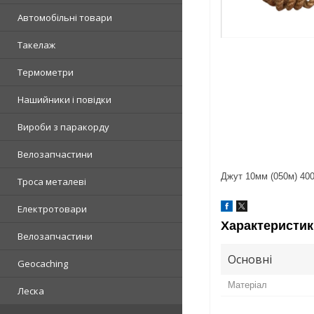
Автомобільні товари
Такелаж
Термометри
Нашийники і повідки
Вироби з паракорду
Велозапчастини
Джут 10мм (050м) 400
Троса металеві
Електротовари
Характеристик
Велозапчастини
Основні
Geocaching
Матеріал
Леска