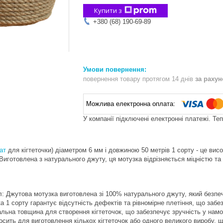
Купити з
+380 (68) 190-69-89
повернення товару протягом 14 днів
за раху
У компанії підключені електронні платежі. Те
ат
для кігтеточки) діаметром 6 мм і довжиною 50 метрів 1 сорту - це вис
 Виготовлена ​​з натурального джуту, ця мотузка відрізняється міцністю т
: Джутова мотузка виготовлена ​​зі 100% натурального джуту, який безп
а 1 сорту гарантує відсутність дефектів та рівномірне плетіння, що забез
льна товщина для створення кігтеточок, що забезпечує зручність у намот
осить для виготовлення кількох кігтеточок або одного великого виробу, 