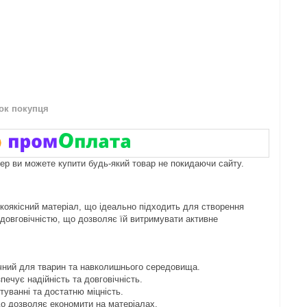
нок покупця
пер ви можете купити будь-який товар не покидаючи сайту.
окоякісний матеріал, що ідеально підходить для створення
а довговічністю, що дозволяє їй витримувати активне
ечний для тварин та навколишнього середовища.
печує надійність та довговічність.
уванні та достатню міцність.
що дозволяє економити на матеріалах.