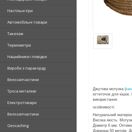
Настільні ігри
Автомобільні товари
Такелаж
Термометри
Нашийники і повідки
Вироби з паракорду
Велозапчастини
Джутова мотузка (
кан
Троса металеві
кігтеточок для кішок.
використання.
Електротовари
особливості:
Велозапчастини
Натуральний матеріал
Висока якість: Мотузк
Geocaching
Діаметр 6 мм: Оптима
Довжина 50 метрів: Д