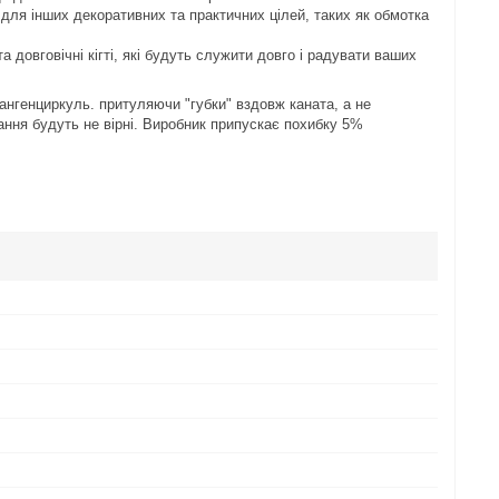
для інших декоративних та практичних цілей, таких як обмотка
 довговічні кігті, які будуть служити довго і радувати ваших
тангенциркуль. притуляючи "губки" вздовж каната, а не
ання будуть не вірні. Виробник припускає похибку 5%