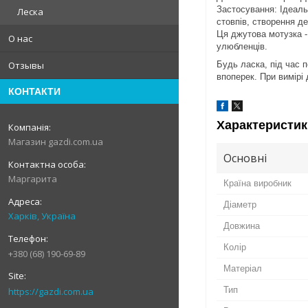
Застосування: Ідеаль
Леска
стовпів, створення д
Ця джутова мотузка - 
О нас
улюбленців.
Будь ласка, під час 
Отзывы
впоперек. При вимірі
КОНТАКТИ
Характеристик
Магазин gazdi.com.ua
Основні
Маргарита
Країна виробник
Діаметр
Харків, Україна
Довжина
Колір
+380 (68) 190-69-89
Матеріал
Тип
https://gazdi.com.ua