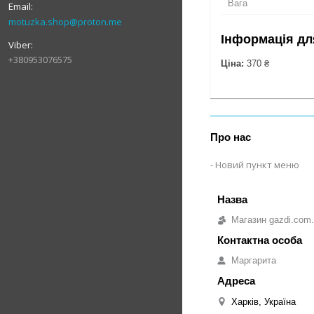
Вага
motuzka.shop@proton.me
Інформація дл
+380953076575
Ціна:
370 ₴
Про нас
Новий пункт меню
Магазин gazdi.com
Маргарита
Харків, Україна