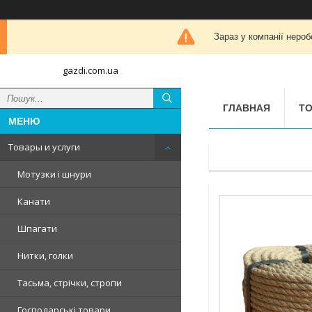
Зараз у компанії нероб
gazdi.com.ua
ГЛАВНАЯ
ТО
Товары и услуги
Мотузки і шнури
Канати
Шпагати
Нитки, голки
Тасьма, стрічки, стропи
Господарські товари