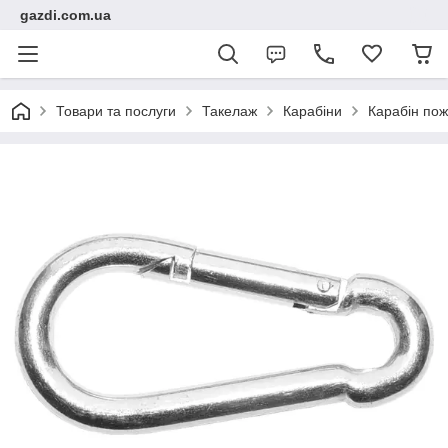
gazdi.com.ua
Товари та послуги
Такелаж
Карабіни
Карабін по