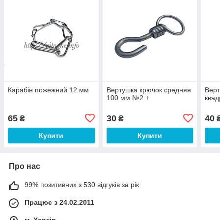
Карабін пожежний 12 мм
Вертушка крючок средняя
Верт
100 мм №2 +
квад
65
30
40
₴
₴
Купити
Купити
Про нас
99% позитивних з 530 відгуків за рік
Працює з 24.02.2011
м. Харків