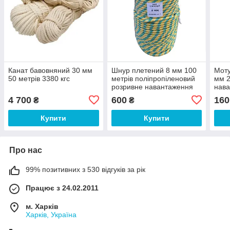
Канат бавовняний 30 мм
Шнур плетений 8 мм 100
Моту
50 метрів 3380 кгс
метрів поліпропіленовий
мм 2
розривне навантаження
нава
320 кгс
4 700
600
160
₴
₴
Купити
Купити
Про нас
99% позитивних з 530 відгуків за рік
Працює з 24.02.2011
м. Харків
Харків, Україна