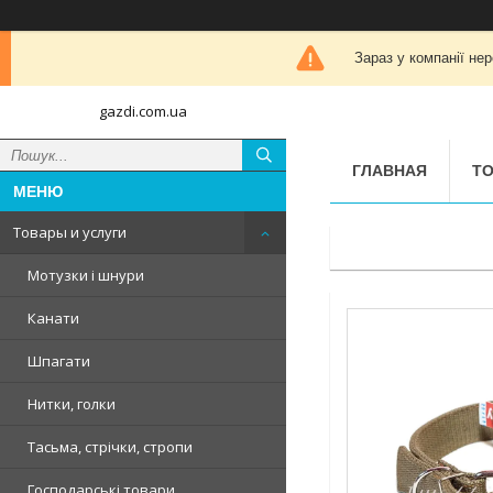
Зараз у компанії не
gazdi.com.ua
ГЛАВНАЯ
ТО
Товары и услуги
Мотузки і шнури
Канати
Шпагати
Нитки, голки
Тасьма, стрічки, стропи
Господарські товари