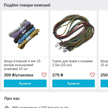
Подібні товари компанії
Шнур в'язаний 4 мм 15
Гумка для візків з гачками
Шнур
метрів кольоровий
1,5м (10 шт)
15 м
упаковка 10 шт
300
275
250
₴/упаковка
₴
Купити
Купити
Про нас
99% позитивних з 530 відгуків за рік