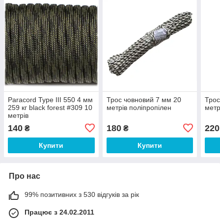
Paracord Type III 550 4 мм
Трос човновий 7 мм 20
Трос
259 кг black forest #309 10
метрів поліпропілен
метр
метрів
140
180
220
₴
₴
Купити
Купити
Про нас
99% позитивних з 530 відгуків за рік
Працює з 24.02.2011