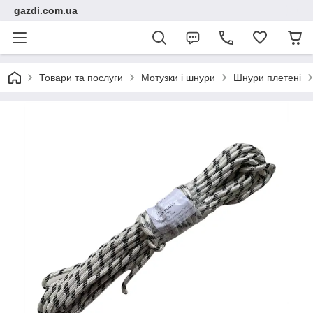
gazdi.com.ua
Товари та послуги
Мотузки і шнури
Шнури плетені