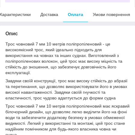
Характеристики
Доставка
Оплата
Умови повернення
Опис
Трос човновий 7 мм 10 метрів поліпропіленовий - це
високоякісний трос, який ідеально підходить для
використання на човнах та інших суднах. Виготовлений з
поліпропіленових волокон, цей трос має високу міцність та
стійкість до зношення, що забезпечує довговічність його
експлуатації.
Завдяки своїй конструкції, трос має високу стійкість до абразії
та перетинання, що дозволяє використовувати його в умовах
високої навантаженості. Завдяки своїй гнучкості та
еластичності, трос чудово адаптується до форми судна
Трос човновий 7 мм 10 метрів поліпропіленовий має яскравий
білочорний дизайн, що дозволяє легко виділити його на фоні
води та забезпечити додаткову безпеку в умовах обмеженої
видимості. Легкий у використанні та монтажі, цей трос стане
надійним помічником для будь-якого власника човна чи
судна.