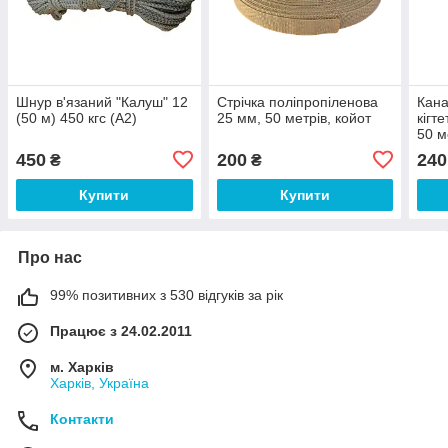
Шнур в'язаний "Калуш" 12
Стрічка поліпропіленова
Кана
(50 м) 450 кгс (A2)
25 мм, 50 метрів, койот
кігт
50 м
450
200
240
₴
₴
Купити
Купити
Про нас
99% позитивних з 530 відгуків за рік
Працює з 24.02.2011
м. Харків
Харків, Україна
Контакти