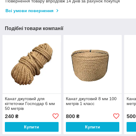
Повернення товару впродовж 14 днів за рахунок покупця
Всі умови повернення
Подібні товари компанії
Канат джутовий для
Канат джутовий 8 мм 100
Кана
кігтеточки Господар 6 мм
метрів 1 класс
метр
50 метрів
240
800
500
₴
₴
Купити
Купити