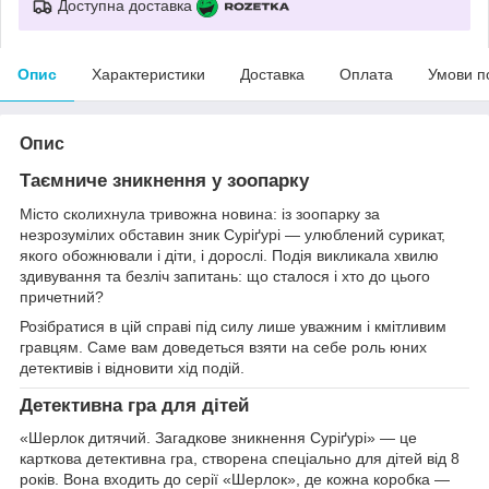
Доступна доставка
Опис
Характеристики
Доставка
Оплата
Умови п
Опис
Таємниче зникнення у зоопарку
Місто сколихнула тривожна новина: із зоопарку за
незрозумілих обставин зник Суріґурі — улюблений сурикат,
якого обожнювали і діти, і дорослі. Подія викликала хвилю
здивування та безліч запитань: що сталося і хто до цього
причетний?
Розібратися в цій справі під силу лише уважним і кмітливим
гравцям. Саме вам доведеться взяти на себе роль юних
детективів і відновити хід подій.
Детективна гра для дітей
«Шерлок дитячий. Загадкове зникнення Суріґурі» — це
карткова детективна гра, створена спеціально для дітей від 8
років. Вона входить до серії «Шерлок», де кожна коробка —