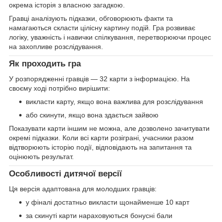
окрема історія з власною загадкою.
Гравці аналізують підказки, обговорюють факти та
намагаються скласти цілісну картину подій. Гра розвиває
логіку, уважність і навички спілкування, перетворюючи процес
на захопливе розслідування.
Як проходить гра
У розпорядженні гравців — 32 карти з інформацією. На
своєму ході потрібно вирішити:
викласти карту, якщо вона важлива для розслідування
або скинути, якщо вона здається зайвою
Показувати карти іншим не можна, але дозволено зачитувати
окремі підказки. Коли всі карти розіграні, учасники разом
відтворюють історію події, відповідають на запитання та
оцінюють результат.
Особливості дитячої версії
Ця версія адаптована для молодших гравців:
у фіналі достатньо викласти щонайменше 10 карт
за скинуті карти нараховуються бонусні бали