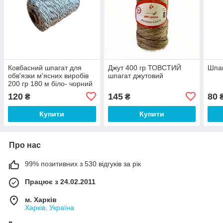
Ковбасний шпагат для
Джут 400 гр ТОВСТИЙ
Шпаг
обв'язки м'ясних виробів
шпагат джутовий
200 гр 180 м біло- чорний
120
145
80
₴
₴
Купити
Купити
Про нас
99% позитивних з 530 відгуків за рік
Працює з 24.02.2011
м. Харків
Харків, Україна