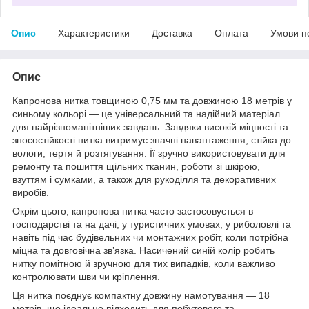
Опис
Характеристики
Доставка
Оплата
Умови п
Опис
Капронова нитка товщиною 0,75 мм та довжиною 18 метрів у
синьому кольорі — це універсальний та надійний матеріал
для найрізноманітніших завдань. Завдяки високій міцності та
зносостійкості нитка витримує значні навантаження, стійка до
вологи, тертя й розтягування. Її зручно використовувати для
ремонту та пошиття щільних тканин, роботи зі шкірою,
взуттям і сумками, а також для рукоділля та декоративних
виробів.
Окрім цього, капронова нитка часто застосовується в
господарстві та на дачі, у туристичних умовах, у риболовлі та
навіть під час будівельних чи монтажних робіт, коли потрібна
міцна та довговічна зв’язка. Насичений синій колір робить
нитку помітною й зручною для тих випадків, коли важливо
контролювати шви чи кріплення.
Ця нитка поєднує компактну довжину намотування — 18
метрів, що ідеально підходить для побутового та