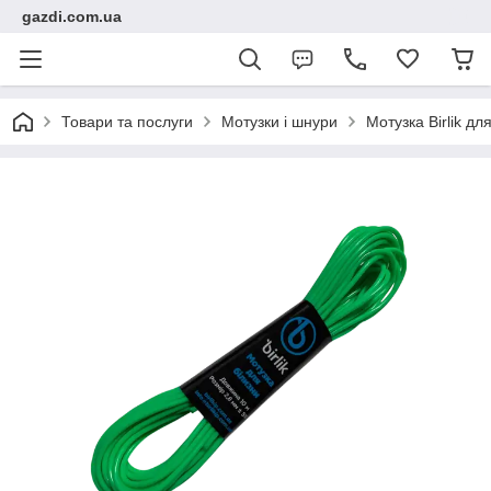
gazdi.com.ua
Товари та послуги
Мотузки і шнури
Мотузка Birlik дл