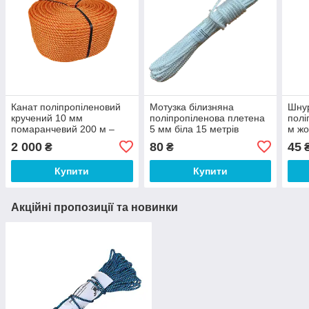
Канат поліпропіленовий
Мотузка білизняна
Шну
кручений 10 мм
поліпропіленова плетена
полі
помаранчевий 200 м –
5 мм біла 15 метрів
м жо
мотузка PP для
госп
2 000
80
45
₴
₴
будівельних і
господарських робіт
Купити
Купити
Акційні пропозиції та новинки