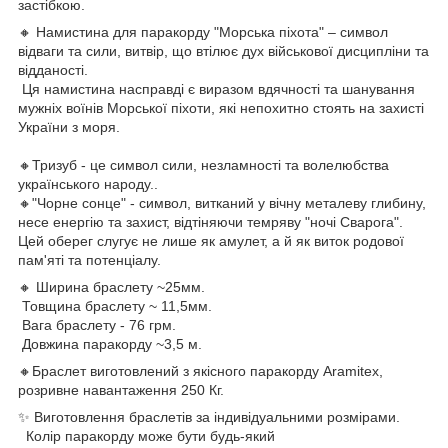
застібкою.
🔸 Намистина для паракорду "Морська піхота" – символ
відваги та сили, витвір, що втілює дух військової дисципліни та
відданості.
Ця намистина насправді є виразом вдячності та шанування
мужніх воїнів Морської піхоти, які непохитно стоять на захисті
України з моря.
🔸Тризуб - це символ сили, незламності та волелюбства
українського народу..
🔸"Чорне сонце" - символ, витканий у вічну металеву глибину,
несе енергію та захист, відтіняючи темряву "ночі Сварога".
Цей оберег слугує не лише як амулет, а й як виток родової
пам'яті та потенціалу.
🔸 Ширина браслету ~25мм.
Товщина браслету ~ 11,5мм.
Вага браслету - 76 грм.
Довжина паракорду ~3,5 м.
🔸Браслет виготовлений з якісного паракорду Aramitex,
розривне навантаження 250 Кг.
✨ Виготовлення браслетів за індивідуальними розмірами.
Колір паракорду може бути будь-який