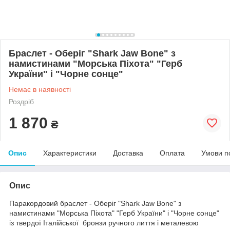
Браслет - Оберіг "Shark Jaw Bone" з
намистинами "Морська Піхота" "Герб
України" і "Чорне сонце"
Немає в наявності
Роздріб
1 870
₴
Опис
Характеристики
Доставка
Оплата
Умови п
Опис
Паракордовий браслет - Оберіг "Shark Jaw Bone" з
намистинами "Морська Піхота" "Герб України" і "Чорне сонце"
із твердої Італійської бронзи ручного лиття і металевою