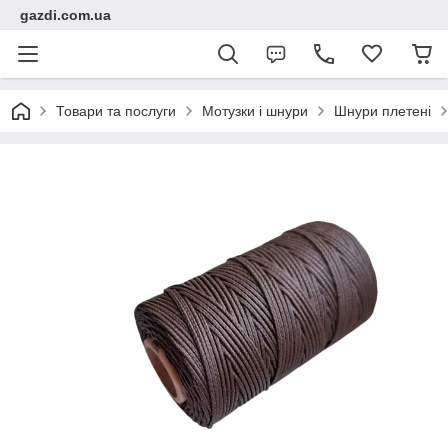
gazdi.com.ua
Товари та послуги
Мотузки і шнури
Шнури плетені