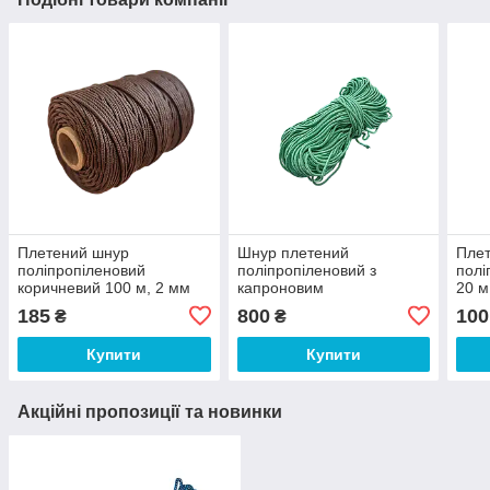
Плетений шнур
Шнур плетений
Пле
поліпропіленовий
поліпропіленовий з
полі
коричневий 100 м, 2 мм
капроновим
20 м
наповнювачем, 6 мм, 100
185
800
100
₴
₴
метрів
Купити
Купити
Акційні пропозиції та новинки