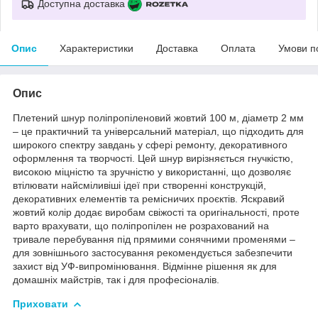
Доступна доставка
Опис
Характеристики
Доставка
Оплата
Умови п
Опис
Плетений шнур поліпропіленовий жовтий 100 м, діаметр 2 мм
– це практичний та універсальний матеріал, що підходить для
широкого спектру завдань у сфері ремонту, декоративного
оформлення та творчості. Цей шнур вирізняється гнучкістю,
високою міцністю та зручністю у використанні, що дозволяє
втілювати найсміливіші ідеї при створенні конструкцій,
декоративних елементів та ремісничих проєктів. Яскравий
жовтий колір додає виробам свіжості та оригінальності, проте
варто врахувати, що поліпропілен не розрахований на
тривале перебування під прямими сонячними променями –
для зовнішнього застосування рекомендується забезпечити
захист від УФ-випромінювання. Відмінне рішення як для
домашніх майстрів, так і для професіоналів.
Приховати