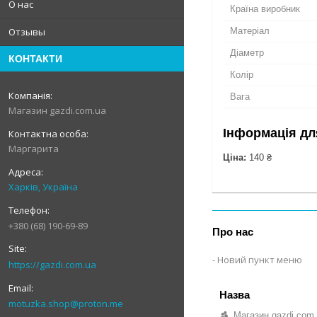
О нас
Країна виробник
Матеріал
Отзывы
Діаметр
КОНТАКТИ
Колір
Вага
Магазин gazdi.com.ua
Інформація дл
Маргарита
Ціна:
140 ₴
Харків, Україна
+380 (68) 190-69-89
Про нас
Новий пункт меню
https://gazdi.com.ua
motuzka.shop@proton.me
Магазин gazdi.com