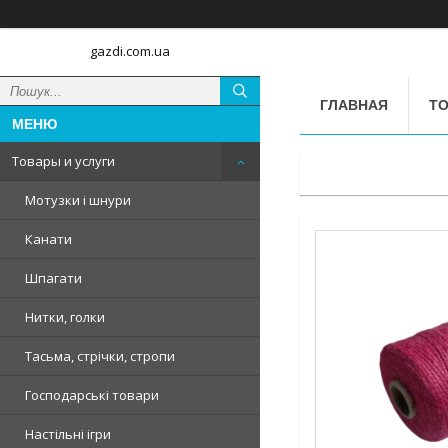
gazdi.com.ua
ГЛАВНАЯ
ТО
Товары и услуги
Мотузки і шнури
Канати
Шпагати
Нитки, голки
Тасьма, стрічки, стропи
Господарські товари
Настільні ігри