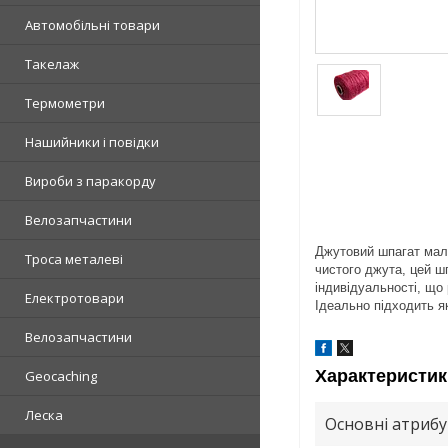
Автомобільні товари
Такелаж
Термометри
Нашийники і повідки
Вироби з паракорду
Велозапчастини
Джутовий шпагат мали
Троса металеві
чистого джута, цей ш
індивідуальності, що
Електротовари
Ідеально підходить я
Велозапчастини
Характеристик
Geocaching
Леска
Основні атриб