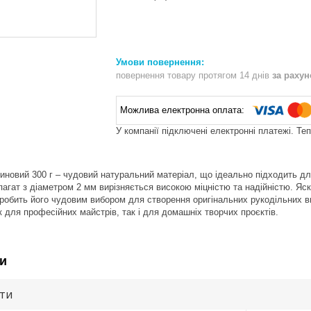
повернення товару протягом 14 днів
за раху
У компанії підключені електронні платежі. Те
новий 300 г – чудовий натуральний матеріал, що ідеально підходить для
пагат з діаметром 2 мм вирізняється високою міцністю та надійністю. Яс
 робить його чудовим вибором для створення оригінальних рукодільних в
к для професійних майстрів, так і для домашніх творчих проєктів.
и
ути