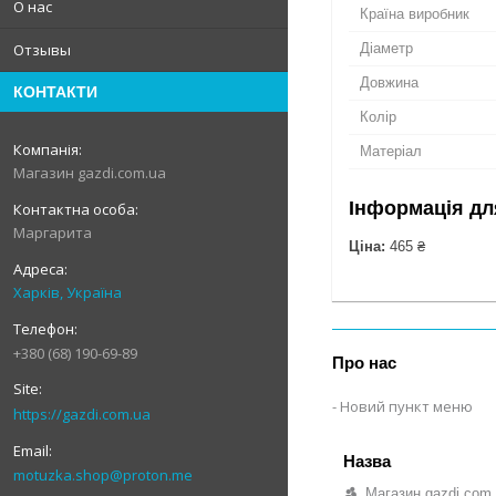
О нас
Країна виробник
Діаметр
Отзывы
Довжина
КОНТАКТИ
Колір
Матеріал
Магазин gazdi.com.ua
Інформація дл
Маргарита
Ціна:
465 ₴
Харків, Україна
+380 (68) 190-69-89
Про нас
Новий пункт меню
https://gazdi.com.ua
motuzka.shop@proton.me
Магазин gazdi.com