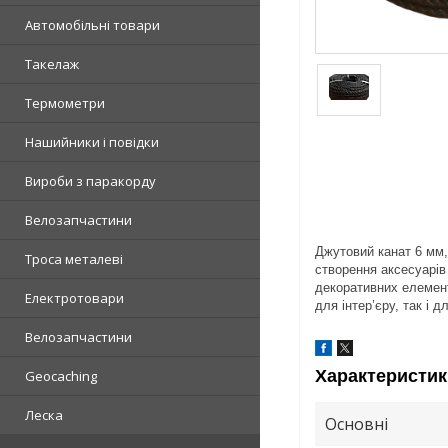
Автомобільні товари
Такелаж
Термометри
Нашийники і повідки
Вироби з паракорду
Велозапчастини
Джутовий канат 6 мм,
Троса металеві
створення аксесуарів
декоративних елемент
Електротовари
для інтер’єру, так і д
Велозапчастини
Характеристик
Geocaching
Леска
Основні