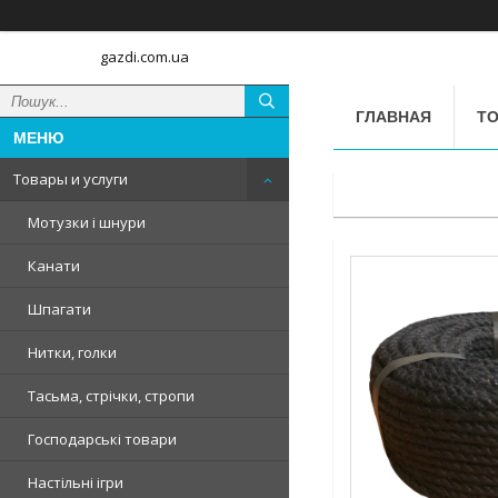
gazdi.com.ua
ГЛАВНАЯ
ТО
Товары и услуги
Мотузки і шнури
Канати
Шпагати
Нитки, голки
Тасьма, стрічки, стропи
Господарські товари
Настільні ігри