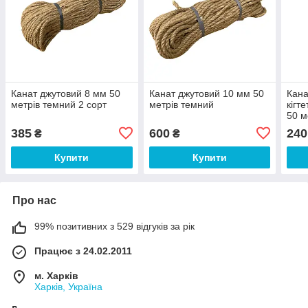
Канат джутовий 8 мм 50
Канат джутовий 10 мм 50
Кана
метрів темний 2 сорт
метрів темний
кігт
50 м
385
600
240
₴
₴
Купити
Купити
Про нас
99% позитивних з 529 відгуків за рік
Працює з 24.02.2011
м. Харків
Харків, Україна