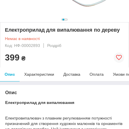
Електроприлад для випалювання по дереву
Немає в наявності
Код: НФ-00002893
Роздріб
399
₴
Опис
Характеристики
Доставка
Оплата
Умови п
Опис
Електроприлад для випалювання
Електровипалювач з плавним регулюванням потужності
призначений для створення художніх малюнків та орнаментів
на дерев’яних виробах. Цей інструмент є незамінним