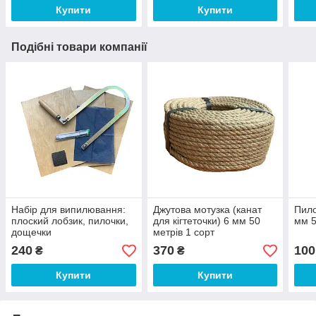
Купити
Купити
Подібні товари компанії
Набір для випилювання:
Джутова мотузка (канат
Пило
плоский лобзик, пилочки,
для кігтеточки) 6 мм 50
мм 5
дощечки
метрів 1 сорт
240
370
100
₴
₴
Купити
Купити