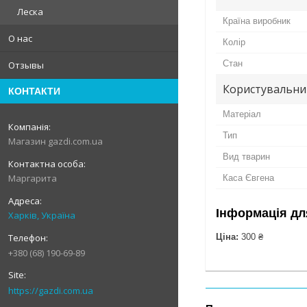
Леска
Країна виробник
О нас
Колір
Стан
Отзывы
Користувальни
КОНТАКТИ
Матеріал
Тип
Магазин gazdi.com.ua
Вид тварин
Маргарита
Каса Євгена
Інформація дл
Харків, Україна
Ціна:
300 ₴
+380 (68) 190-69-89
https://gazdi.com.ua