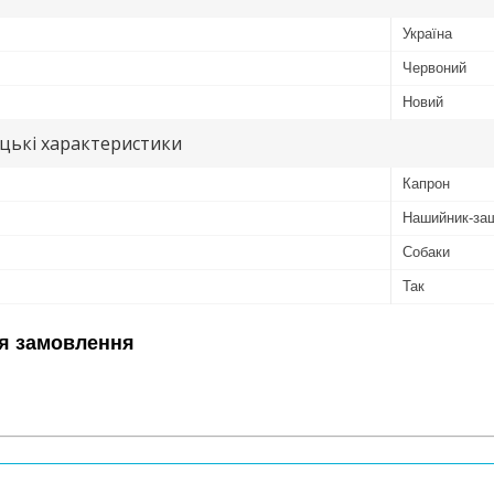
Україна
Червоний
Новий
цькі характеристики
Капрон
Нашийник-за
Собаки
Так
я замовлення