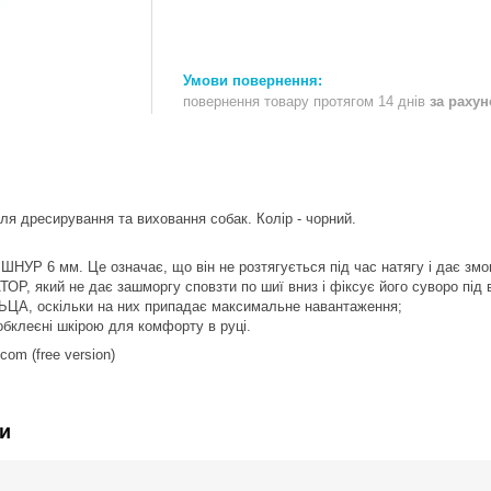
повернення товару протягом 14 днів
за раху
ля дресирування та виховання собак. Колір - чорний.
НУР 6 мм. Це означає, що він не розтягується під час натягу і дає зм
, який не дає зашморгу сповзти по шиї вниз і фіксує його суворо під 
ЛЬЦА, оскільки на них припадає максимальне навантаження;
 обклеєні шкірою для комфорту в руці.
com (free version)
и