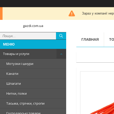
Зараз у компанії не
gazdi.com.ua
ГЛАВНАЯ
ТО
Товары и услуги
Мотузки і шнури
Канати
Шпагати
Нитки, голки
Тасьма, стрічки, стропи
Господарські товари