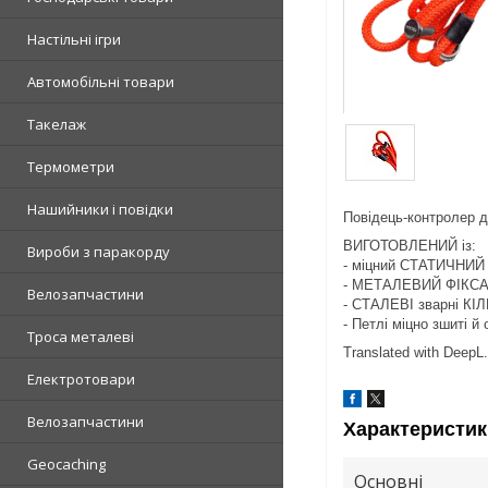
Настільні ігри
Автомобільні товари
Такелаж
Термометри
Нашийники і повідки
Повідець-контролер д
ВИГОТОВЛЕНИЙ із:
Вироби з паракорду
- міцний СТАТИЧНИЙ Ш
- МЕТАЛЕВИЙ ФІКСАТОР
Велозапчастини
- СТАЛЕВІ зварні КІ
- Петлі міцно зшиті й
Троса металеві
Translated with DeepL.
Електротовари
Велозапчастини
Характеристик
Geocaching
Основні