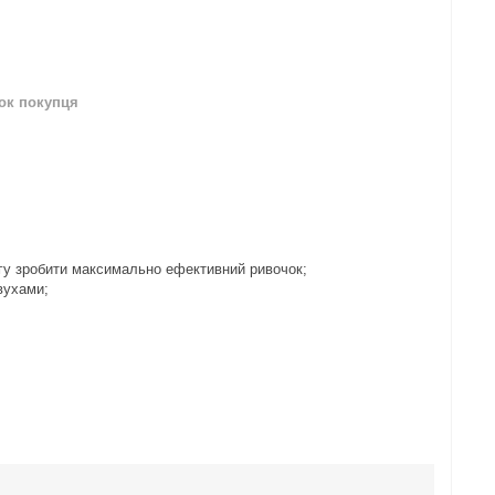
нок покупця
огу зробити максимально ефективний ривочок;
вухами;