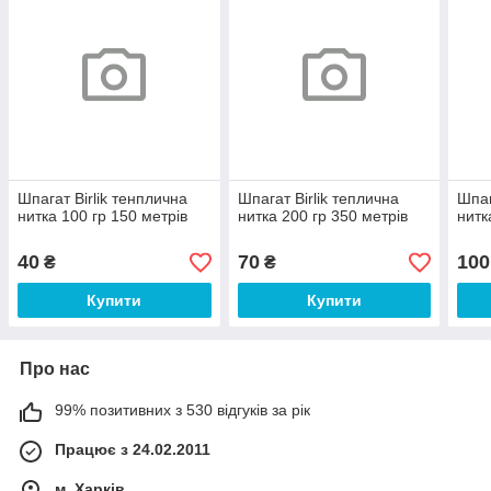
Шпагат Birlik тенплична
Шпагат Birlik теплична
Шпаг
нитка 100 гр 150 метрів
нитка 200 гр 350 метрів
нитк
40
70
100
₴
₴
Купити
Купити
Про нас
99% позитивних з 530 відгуків за рік
Працює з 24.02.2011
м. Харків