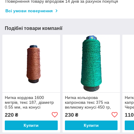
Повернення товару впродовж 14 днів за рахунок покупця
Всі умови повернення
Подібні товари компанії
Нитка кордова 1600
Нитка кольорова
Нитк
метрів, текс 187, діаметр
капронова текс 375 на
капр
0.55 мм, на конусі
великому конусі 450 гр,
Чере
0,75 мм, 800 м
220
230
110
₴
₴
Купити
Купити