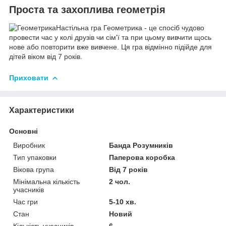
Проста та захоплива геометрія
Настільна гра Геометрика - це спосіб чудово
провести час у колі друзів чи сім'ї та при цьому вивчити щось
нове або повторити вже вивчене. Ця гра відмінно підійде для
дітей віком від 7 років.
Приховати
Характеристики
Основні
Виробник
Банда Розумників
Тип упаковки
Паперова коробка
Вікова група
Від 7 років
Мінімальна кількість
2 чол.
учасників
Час гри
5-10 хв.
Стан
Новий