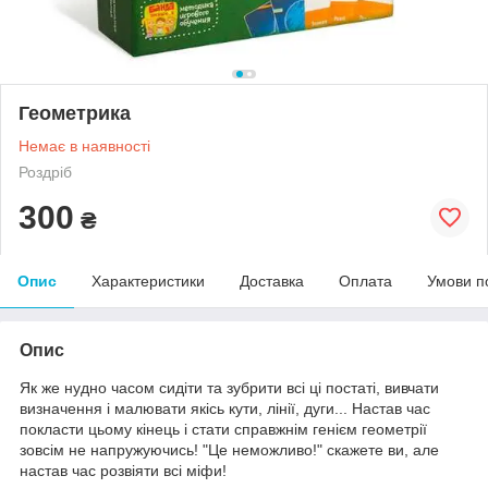
Геометрика
Немає в наявності
Роздріб
300
₴
Опис
Характеристики
Доставка
Оплата
Умови п
Опис
Як же нудно часом сидіти та зубрити всі ці постаті, вивчати
визначення і малювати якісь кути, лінії, дуги... Настав час
покласти цьому кінець і стати справжнім генієм геометрії
зовсім не напружуючись! "Це неможливо!" скажете ви, але
настав час розвіяти всі міфи!