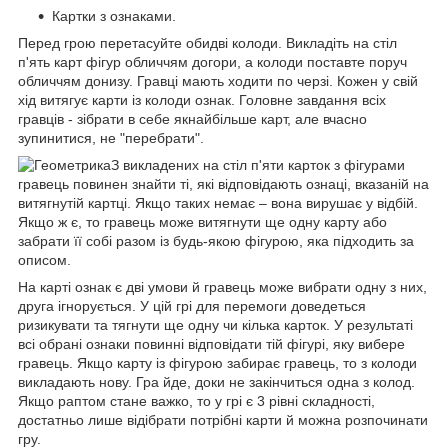
Картки з ознаками.
Перед грою перетасуйте обидві колоди. Викладіть на стіл
п'ять карт фігур обличчям догори, а колоди поставте поруч
обличчям донизу. Гравці мають ходити по черзі. Кожен у свій
хід витягує карти із колоди ознак. Головне завдання всіх
гравців - зібрати в себе якнайбільше карт, але вчасно
зупинитися, не "перебрати".
З викладених на стіл п'яти карток з фігурами
гравець повинен знайти ті, які відповідають ознаці, вказаній на
витягнутій картці. Якщо таких немає – вона вирушає у відбій.
Якщо ж є, то гравець може витягнути ще одну карту або
забрати її собі разом із будь-якою фігурою, яка підходить за
описом.
На карті ознак є дві умови й гравець може вибрати одну з них,
друга ігнорується. У цій грі для перемоги доведеться
ризикувати та тягнути ще одну чи кілька карток. У результаті
всі обрані ознаки повинні відповідати тій фігурі, яку вибере
гравець. Якщо карту із фігурою забирає гравець, то з колоди
викладають нову. Гра йде, доки не закінчиться одна з колод.
Якщо раптом стане важко, то у грі є 3 рівні складності,
достатньо лише відібрати потрібні карти й можна розпочинати
гру.