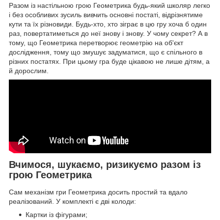
Разом із настільною грою Геометрика будь-який школяр легко
і без особливих зусиль вивчить основні постаті, відрізнятиме
кути та їх різновиди. Будь-хто, хто зіграє в цю гру хоча б один
раз, повертатиметься до неї знову і знову. У чому секрет? А в
тому, що Геометрика перетворює геометрію на об'єкт
дослідження, тому що змушує задуматися, що є спільного в
різних постатях. При цьому гра буде цікавою не лише дітям, а
й дорослим.
Вчимося, шукаємо, ризикуємо разом із
грою Геометрика
Сам механізм гри Геометрика досить простий та вдало
реалізований. У комплекті є дві колоди:
Картки із фігурами;