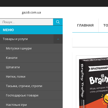
gazdi.com.ua
ГЛАВНАЯ
ТО
Товары и услуги
Мотузки і шнури
Канати
Шпагати
Нитки, голки
Тасьма, стрічки, стропи
Господарські товари
Настільні ігри