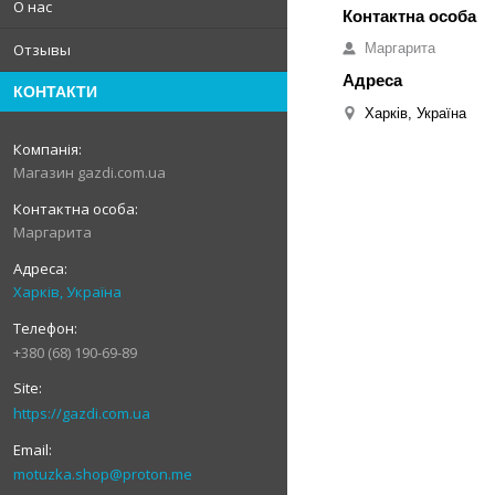
О нас
Маргарита
Отзывы
КОНТАКТИ
Харків, Україна
Магазин gazdi.com.ua
Маргарита
Харків, Україна
+380 (68) 190-69-89
https://gazdi.com.ua
motuzka.shop@proton.me