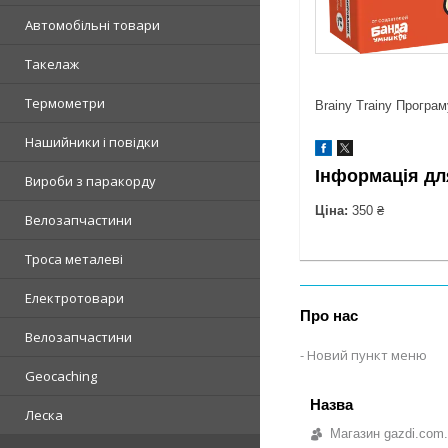
Автомобільні товари
Такелаж
Термометри
Brainy Trainy Програ
Нашийники і повідки
Інформація дл
Вироби з паракорду
Ціна:
350 ₴
Велозапчастини
Троса металеві
Електротовари
Про нас
Велозапчастини
Новий пункт меню
Geocaching
Леска
Магазин gazdi.com