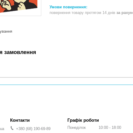
повернення товару протягом 14 днів
за раху
мування
я замовлення
Графік роботи
Понеділок
10:00
18:00
.ua
+380 (68) 190-69-89