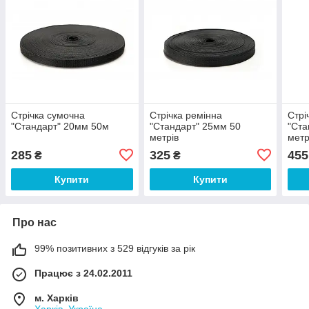
Стрічка сумочна
Стрічка ремінна
Стрі
"Стандарт" 20мм 50м
"Стандарт" 25мм 50
"Ста
метрів
метр
285
325
455
₴
₴
Купити
Купити
Про нас
99% позитивних з 529 відгуків за рік
Працює з 24.02.2011
м. Харків
Харків, Україна