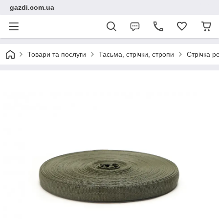
gazdi.com.ua
Товари та послуги
Тасьма, стрічки, стропи
Стрічка р