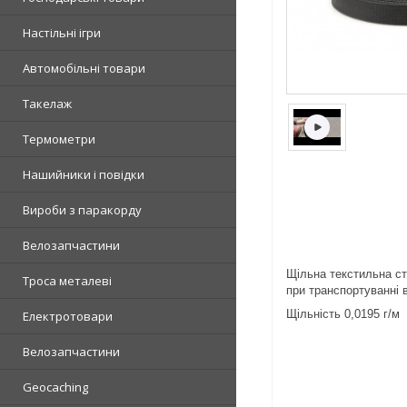
Настільні ігри
Автомобільні товари
Такелаж
Термометри
Нашийники і повідки
Вироби з паракорду
Велозапчастини
Щільна текстильна стр
Троса металеві
при транспортуванні в
Щільність 0,0195 г/м
Електротовари
Велозапчастини
Geocaching