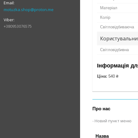
Матеріал
motuzka.shop@proton.me
Колір
+380953076575
Світловідбиваюча
Користувальни
Світловідбивна
Інформація дл
Ціна:
540 ₴
Про нас
Новий пункт меню