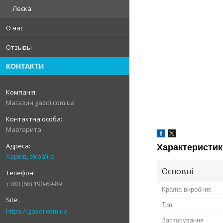
Леска
О нас
Отзывы
КОНТАКТИ
Магазин gazdi.com.ua
Маргарита
Характеристик
Харків, Україна
Основні
+380 (68) 190-69-89
Країна виробник
Тип
https://gazdi.com.ua
Застосування