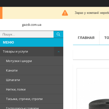
Зараз у компанії нероб
gazdi.com.ua
ГЛАВНАЯ
ТО
Товары и услуги
Мотузки і шнури
Канати
Шпагати
Нитки, голки
Тасьма, стрічки, стропи
Господарські товари