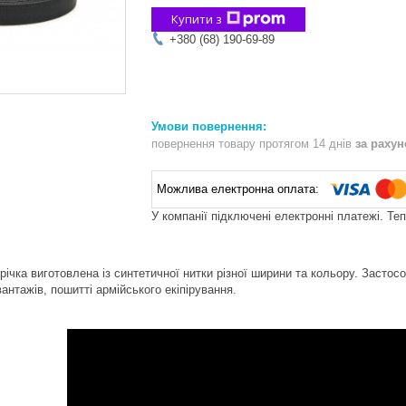
Купити з
+380 (68) 190-69-89
повернення товару протягом 14 днів
за раху
У компанії підключені електронні платежі. Те
ічка виготовлена із синтетичної нитки різної ширини та кольору. Застос
антажів, пошитті армійського екіпірування.