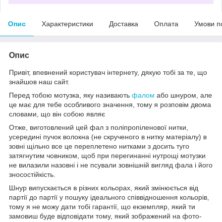
Опис
Характеристики
Доставка
Оплата
Умови п
Опис
Привіт, впевнений користувач інтернету, дякую тобі за те, що
знайшов наш сайт.
Перед тобою мотузка, яку називають
фалом
або шнуром, але
це має для тебе особливого значення, тому я розповім двома
словами, що він собою являє
Отже, виготовлений цей фал з поліпропіленової нитки,
усередині пучок волокна (не скрученого в нитку матеріалу) в
зовні щільно все це переплетено нитками з досить туго
затягнутим човником, щоб при перегинанні нутрощі мотузки
не вилазили назовні і не псували зовнішній вигляд фала і його
зносостійкість.
Шнур випускається в різних кольорах, який змінюється від
партії до партії у пошуку ідеального співвідношення кольорів,
тому я не можу дати тобі гарантії, що екземпляр, який ти
замовиш буде відповідати тому, який зображений на фото-