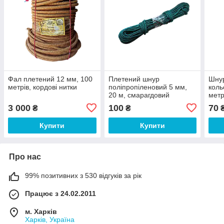
Фал плетений 12 мм, 100
Плетений шнур
Шну
метрів, кордові нитки
поліпропіленовий 5 мм,
коль
20 м, смарагдовий
метр
3 000
100
70
₴
₴
Купити
Купити
Про нас
99% позитивних з 530 відгуків за рік
Працює з 24.02.2011
м. Харків
Харків, Україна