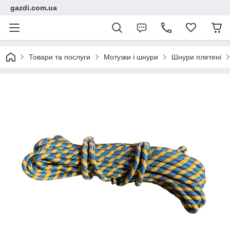
gazdi.com.ua
Товари та послуги
Мотузки і шнури
Шнури плетені