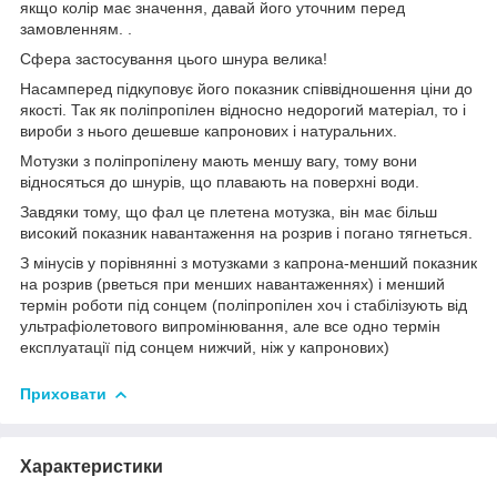
якщо колір має значення, давай його уточним перед
замовленням. .
Сфера застосування цього шнура велика!
Насамперед підкуповує його показник співвідношення ціни до
якості. Так як поліпропілен відносно недорогий матеріал, то і
вироби з нього дешевше капронових і натуральних.
Мотузки з поліпропілену мають меншу вагу, тому вони
відносяться до шнурів, що плавають на поверхні води.
Завдяки тому, що фал це плетена мотузка, він має більш
високий показник навантаження на розрив і погано тягнеться.
З мінусів у порівнянні з мотузками з капрона-менший показник
на розрив (рветься при менших навантаженнях) і менший
термін роботи під сонцем (поліпропілен хоч і стабілізують від
ультрафіолетового випромінювання, але все одно термін
експлуатації під сонцем нижчий, ніж у капронових)
Приховати
Характеристики