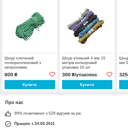
Шнур плетений
Шнур в'язаний 4 мм 15
Шнур
поліпропіленовий з
метрів кольоровий
мм 5
капроновим
упаковка 10 шт
наповнювачем, 6 мм, 100
800
300
325
₴
₴/упаковка
метрів
Купити
Купити
Про нас
99% позитивних з 529 відгуків за рік
Працює з 24.02.2011