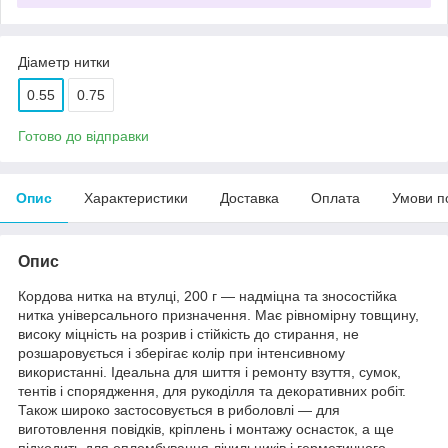
Діаметр нитки
0.55
0.75
Готово до відправки
Опис
Характеристики
Доставка
Оплата
Умови п
Опис
Кордова нитка на втулці, 200 г — надміцна та зносостійка
нитка універсального призначення. Має рівномірну товщину,
високу міцність на розрив і стійкість до стирання, не
розшаровується і зберігає колір при інтенсивному
використанні. Ідеальна для шиття і ремонту взуття, сумок,
тентів і спорядження, для рукоділля та декоративних робіт.
Також широко застосовується в риболовлі — для
виготовлення повідків, кріплень і монтажу оснасток, а ще
підходить для опломбування лічильників і герметичного