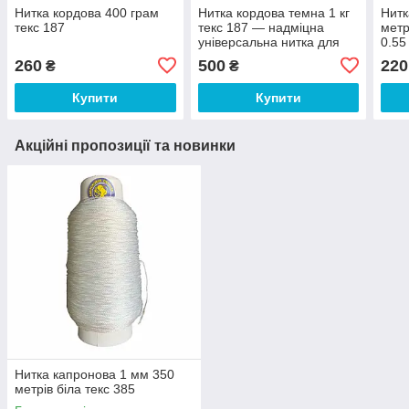
Нитка кордова 400 грам
Нитка кордова темна 1 кг
Нитк
текс 187
текс 187 — надміцна
метр
універсальна нитка для
0.55
взуття, риболовлі та
260
500
220
₴
₴
опломбування
Купити
Купити
Акційні пропозиції та новинки
Нитка капронова 1 мм 350
метрів біла текс 385