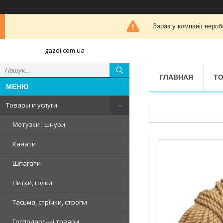
Зараз у компанії нероб
gazdi.com.ua
ГЛАВНАЯ
ТО
Товары и услуги
Мотузки і шнури
Канати
Шпагати
Нитки, голки
Тасьма, стрічки, стропи
Господарські товари