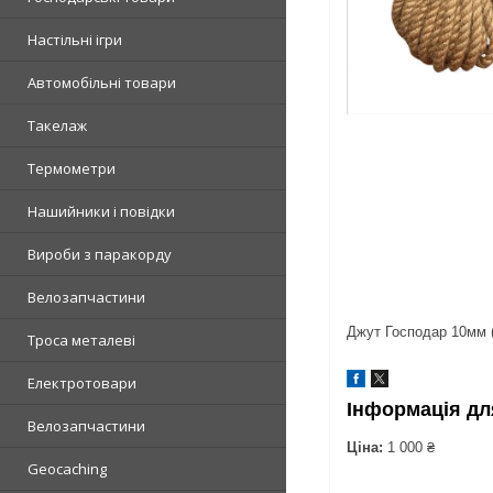
Настільні ігри
Автомобільні товари
Такелаж
Термометри
Нашийники і повідки
Вироби з паракорду
Велозапчастини
Джут Господар 10мм (
Троса металеві
Електротовари
Інформація дл
Велозапчастини
Ціна:
1 000 ₴
Geocaching