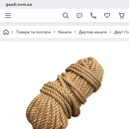
gazdi.com.ua
Товари та послуги
Канати
Джутові канати
Джут Го