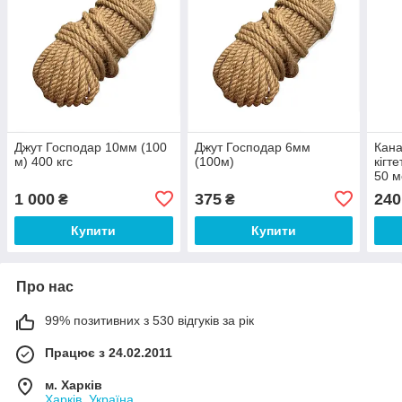
Джут Господар 10мм (100
Джут Господар 6мм
Кана
м) 400 кгс
(100м)
кігт
50 м
1 000
375
240
₴
₴
Купити
Купити
Про нас
99% позитивних з 530 відгуків за рік
Працює з 24.02.2011
м. Харків
Харків, Україна