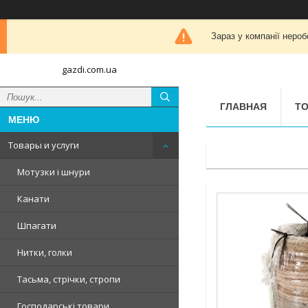
Зараз у компанії нероб
gazdi.com.ua
ГЛАВНАЯ
ТО
Товары и услуги
Мотузки і шнури
Канати
Шпагати
Нитки, голки
Тасьма, стрічки, стропи
Господарські товари