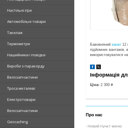
Настільні ігри
Автомобільні товари
Такелаж
Термометри
Бавовняний
канат
12 
підйомних вантажів, 
Нашийники і повідки
використовуватися на
Вироби з паракорду
Інформація дл
Велозапчастини
Ціна:
2 300 ₴
Троса металеві
Електротовари
Велозапчастини
Про нас
Geocaching
Новий пункт меню