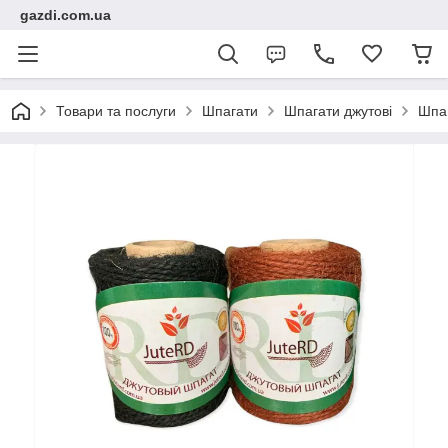
gazdi.com.ua
Товари та послуги
Шпагати
Шпагати джутові
Шпаг