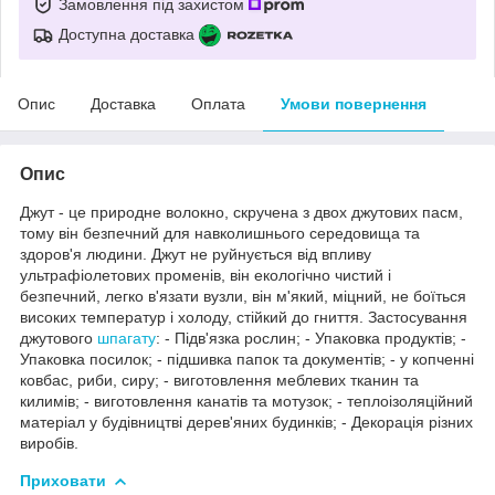
Замовлення під захистом
Доступна доставка
Опис
Доставка
Оплата
Умови повернення
Опис
Джут - це природне волокно, скручена з двох джутових пасм,
тому він безпечний для навколишнього середовища та
здоров'я людини. Джут не руйнується від впливу
ультрафіолетових променів, він екологічно чистий і
безпечний, легко в'язати вузли, він м'який, міцний, не боїться
високих температур і холоду, стійкий до гниття. Застосування
джутового
шпагату
: - Підв'язка рослин; - Упаковка продуктів; -
Упаковка посилок; - підшивка папок та документів; - у копченні
ковбас, риби, сиру; - виготовлення меблевих тканин та
килимів; - виготовлення канатів та мотузок; - теплоізоляційний
матеріал у будівництві дерев'яних будинків; - Декорація різних
виробів.
Приховати