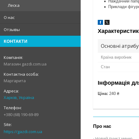
Наждачний папі
Леска
Приклади фігур
О нас
Отзывы
Характеристик
КОНТАКТИ
Основні атриб
Країна виробник
Магазин gazdi.com.ua
Стан
Маргарита
Інформація дл
Ціна:
240 ₴
Харків, Україна
+380 (68) 190-69-89
Про нас
https://gazdi.com.ua
Новий пункт меню