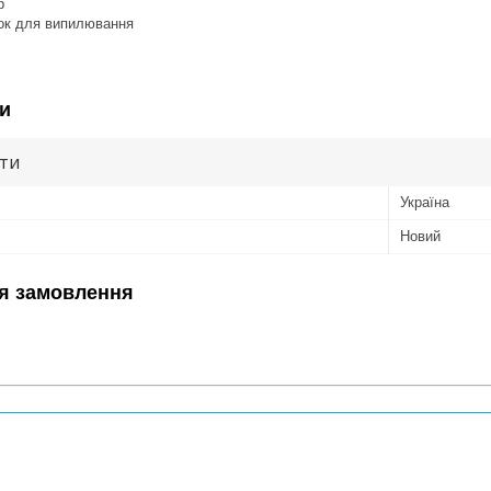
р
ок для випилювання
и
ути
Україна
Новий
я замовлення