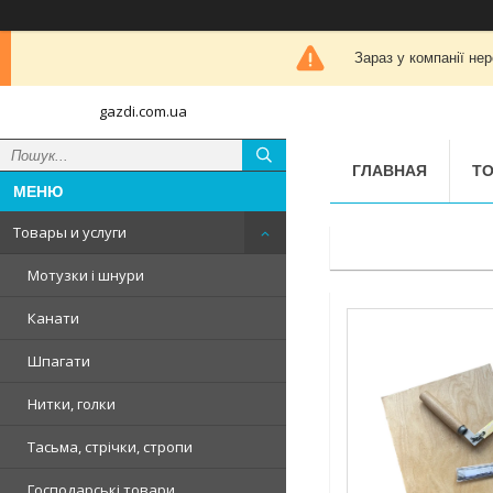
Зараз у компанії не
gazdi.com.ua
ГЛАВНАЯ
ТО
Товары и услуги
Мотузки і шнури
Канати
Шпагати
Нитки, голки
Тасьма, стрічки, стропи
Господарські товари