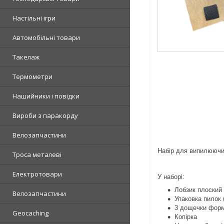
Настільні ігри
Автомобільні товари
Такелаж
Термометри
Нашийники і повідки
Вироби з паракорду
Велозапчастини
Набір для випилюючи 
Троса металеві
Електротовари
У наборі:
Лобзик плоский
Велозапчастини
Упаковка пилок 
3 дощечки фор
Geocaching
Копірка