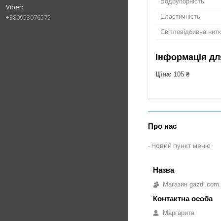
Водоупорність
Еластичність
+380953076575
Світловідбивна нит
Інформація дл
Ціна:
105 ₴
Про нас
Новий пункт меню
Магазин gazdi.com
Маргарита