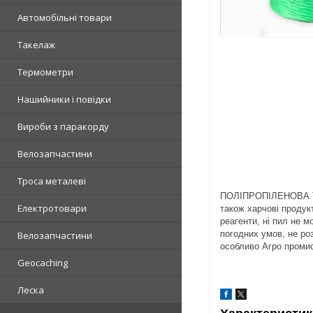
Автомобільні товари
Такелаж
Термометри
Нашийники і повідки
Вироби з паракорду
Велозапчастини
Троса металеві
ПОЛІПРОПІЛЕНОВА ТЕПЛ
Електротовари
також харчові продук
реагенти, ні пил не м
погодних умов, не роз
Велозапчастини
особливо Агро промис
Geocaching
Леска