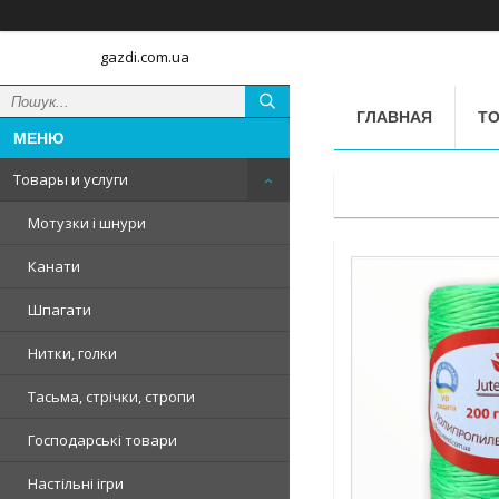
gazdi.com.ua
ГЛАВНАЯ
ТО
Товары и услуги
Мотузки і шнури
Канати
Шпагати
Нитки, голки
Тасьма, стрічки, стропи
Господарські товари
Настільні ігри