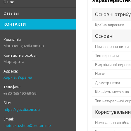
Характеристик
О нас
Отзывы
Основні атриб
КОНТАКТИ
Країна виробник
Основні
Магазин gazdi.com.ua
Призначення нитки
Тип сировини
Маргарита
Вид хімічної сирови
Нитка
Харків, Україна
Діаметр нитки
Кількість метрів на 
+380 (68) 190-69-89
Тип натуральної си
https://gazdi.com.ua
Користувальни
Номінальна лінійна 
motuzka.shop@proton.me