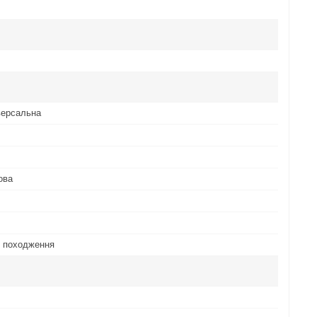
іверсальна
ова
о походження