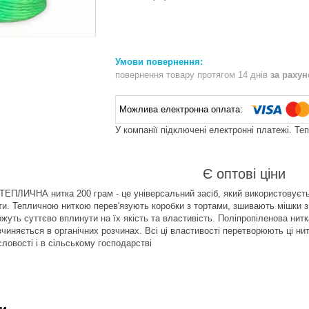
повернення товару протягом 14 днів
за раху
У компанії підключені електронні платежі. Те
Є оптові ціни
ИЧНА нитка 200 грам - це універсальний засіб, який використовується
ти. Тепличною ниткою перев'язують коробки з тортами, зшивають мішки з 
ожуть суттєво вплинути на їх якість та властивість. Поліпропіленова ни
чиняється в органічних розчинах. Всі ці властивості перетворюють ці ни
ловості і в сільському господарстві