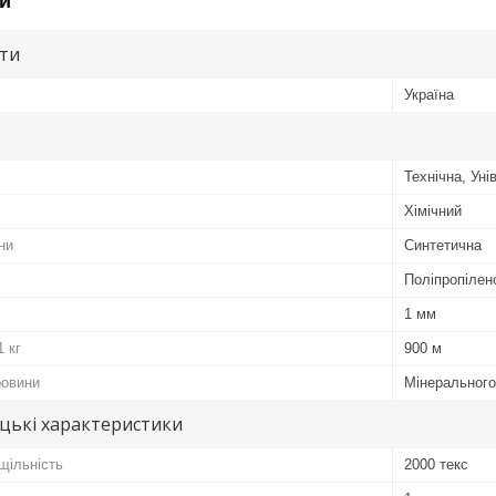
и
ути
Україна
Технічна, Ун
Хімічний
ни
Синтетична
Поліпропілен
1 мм
1 кг
900 м
ровини
Мінеральног
цькі характеристики
щільність
2000 текс