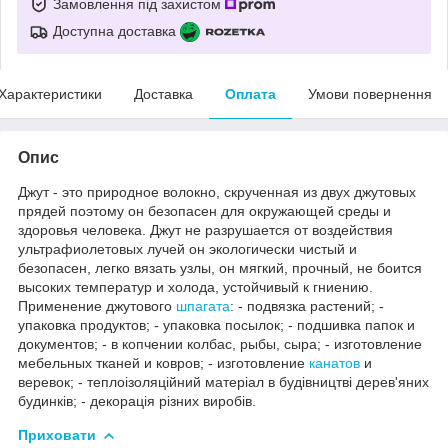
Замовлення під захистом
Доступна доставка
Характеристики
Доставка
Оплата
Умови повернення
Опис
Джут - это природное волокно, скрученная из двух джутовых
прядей поэтому он безопасен для окружающей среды и
здоровья человека. Джут не разрушается от воздействия
ультрафиолетовых лучей он экологически чистый и
безопасен, легко вязать узлы, он мягкий, прочный, не боится
высоких температур и холода, устойчивый к гниению.
Применение джутового
шпагата
: - подвязка растений; -
упаковка продуктов; - упаковка посылок; - подшивка папок и
документов; - в копчении колбас, рыбы, сыра; - изготовление
мебельных тканей и ковров; - изготовление
канатов
и
веревок; - теплоізоляційний матеріал в будівництві дерев'яних
будинків; - декорація різних виробів.
Приховати